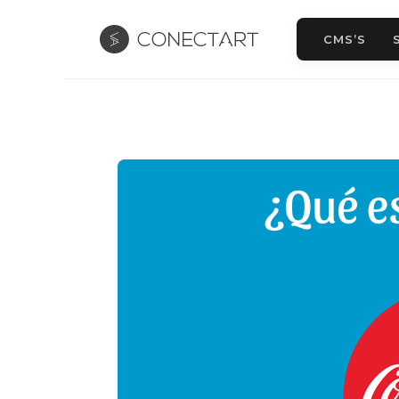
CMS’S