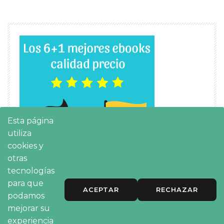
Esta página
utiliza
cookies y
otras
tecnologías
para que
ACEPTAR
RECHAZAR
podamos
mejorar su
experiencia