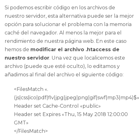
Si podemos escribir código en los archivos de
nuestro servidor, esta alternativa puede ser la mejor
opción para solucionar el problema con la memoria
caché del navegador. Al menos la mejor para el
rendimiento de nuestra página web. En este caso
hemos de
modificar el archivo .htaccess de
nuestro servidor
. Una vez que localicemos este
archivo (puede que esté oculto), lo editamos y
añadimos al final del archivo el siguiente código:
<FilesMatch «.
(js|css|ico|pdf|flv|jpg|jpeg|png|gif|swf|mp3|mp4)$
Header set Cache-Control «public»
Header set Expires «Thu, 15 May 2018 12:00:00
GMT»
</FilesMatch>