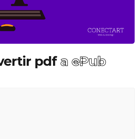
ertir pdf
a ePub