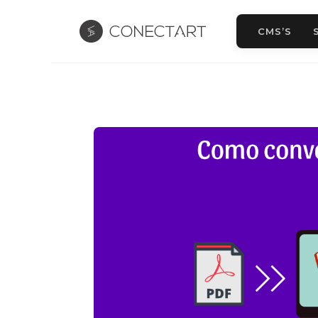
CMS’S